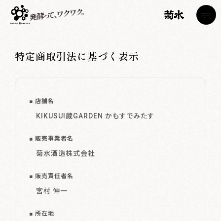
特定商取引法に基づく表示
店舗名
トップページ
TOP
KIKUSUI蔵GARDEN かもすでみたす
蔵見学
菊水日本酒文化研究所・節五郎蔵
販売事業者名
Brewery Tour
菊水酒造株式会社
カフェ
販売責任者名
Cafe
宮村 伸一
ショップ
所在地
Shop