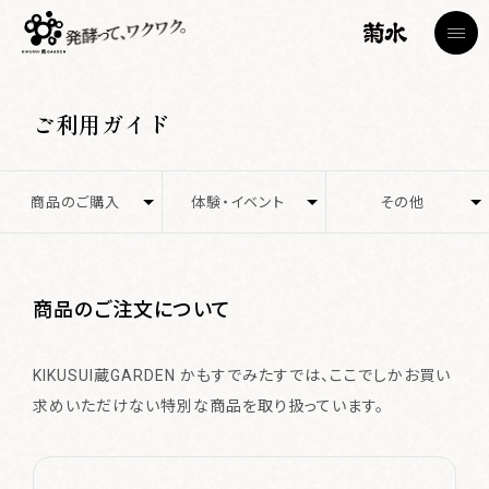
ご利用ガイド
商品のご購入
体験・イベント
その他
トップページ
TOP
商品のご注文について
体験予約・申込について
会員について
蔵見学
菊水日本酒文化研究所・節五郎蔵
商品のご注文について
決済について
決済について
お問い合わせ
Brewery Tour
KIKUSUI蔵GARDEN かもすでみたすでは、ここでしかお買い
配送について
キャンセルについて
カフェ
Cafe
求めいただけない特別な商品を取り扱っています。
包装・熨斗について
ショップ
Shop