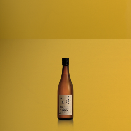
6月16日
出荷予定分ご予約期間
体験・イベント
Events & Experience
特別なお酒
Special SAKE
お知らせ
News
発酵ってワクワク
About
ご利用ガイド
お問い合わせ
会員規約