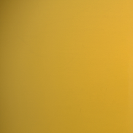
トップページ
TOP
蔵見学
菊水日本酒文化研究所・節五郎蔵
Brewery Tour
カフェ
Cafe
ショップ
Shop