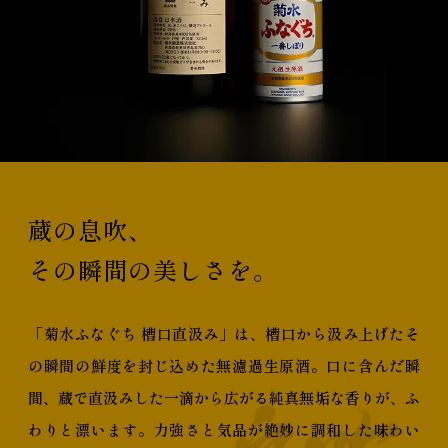
蔵の息吹、
その瞬間の美しさを。
「菊水ふなぐち 槽口直汲み」は、
槽口から汲み上げたそ
の瞬間の鮮度を封じ込めた無濾過生原酒。
口に含んだ瞬
間、蔵で直汲みした一滴から広がる純真無垢な香りが、
ふ
わりと漂います。
力強さと気品が絶妙に調和した味わい