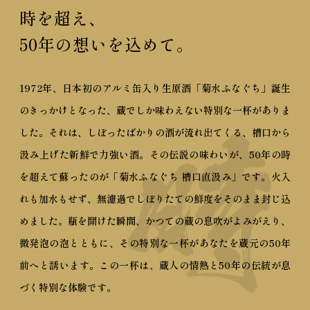
時を超え、
50年の想いを込めて。
1972年、日本初のアルミ缶入り生原酒「菊水ふなぐち」誕生
のきっかけとなった、蔵でしか味わえない特別な一杯がありま
した。それは、しぼったばかりの酒が流れ出てくる、槽口から
汲み上げた新鮮で力強い酒。その伝説の味わいが、50年の時
を超えて蘇ったのが「菊水ふなぐち 槽口直汲み」です。
火入
れも加水もせず、無濾過でしぼりたての鮮度をそのまま封じ込
めました。
瓶を開けた瞬間、かつての蔵の息吹がよみがえり、
微発泡の泡とともに、その特別な一杯があなたを蔵元の50年
前へと誘います。
この一杯は、蔵人の情熱と50年の伝統が息
づく特別な体験です。