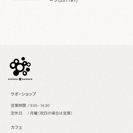
ージ(2017BY)
体験・イベント
Events & Experience
特別なお酒
Special SAKE
お知らせ
News
発酵ってワクワク
About
ラボ・ショップ
営業時間
/ 9:30 - 16:30
ご利用ガイド
定休日
/ 月曜（祝日の場合は営業）
お問い合わせ
カフェ
会員規約