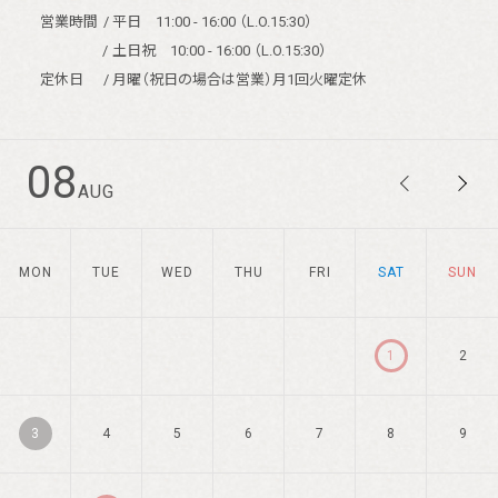
営業時間
/ 平日 11:00 - 16:00 （L.O.15:30）
酒類販売管理者標識
/
土日祝 10:00 - 16:00 （L.O.15:30）
定休日
/ 月曜（祝日の場合は営業）月1回火曜定休
特定商取引に関する法律の表示
個人情報保護方針
08
菊水酒造株式会社
AUG
MON
TUE
WED
THU
FRI
SAT
SUN
1
2
3
4
5
6
7
8
9