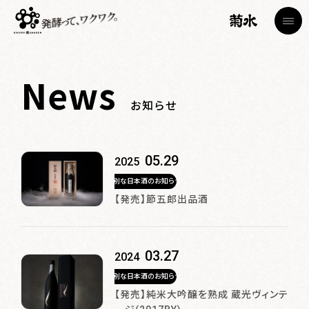
News
お知らせ
トップページ
TOP
05.29
2025
特別な日本酒のお知らせ
蔵見学
菊水日本酒文化研究所・節五郎蔵
【発売】節五郎出品酒
Brewery Tour
カフェ
Cafe
03.27
2024
特別な日本酒のお知らせ
ショップ
【発売】純米大吟醸を熟成 蔵光ヴィンテ
Shop